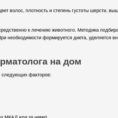
 цвет волос, плотность и степень густоты шерсти, 
средственно к лечению животного. Методика подбира
При необходимости формируется диета, уделяется в
рматолога на дом
т следующих факторов:
х МКАД или за ними).