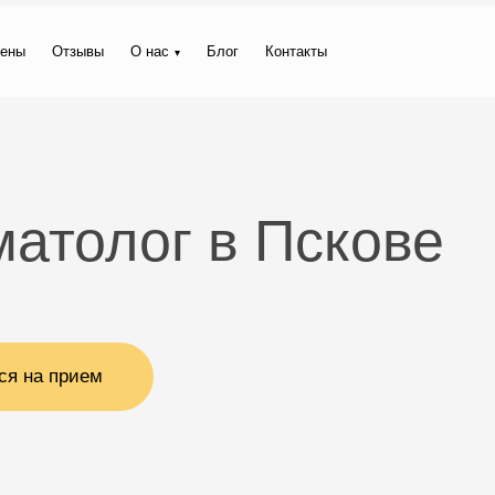
ены
Отзывы
О нас
Блог
Контакты
атолог в Пскове
ся на прием