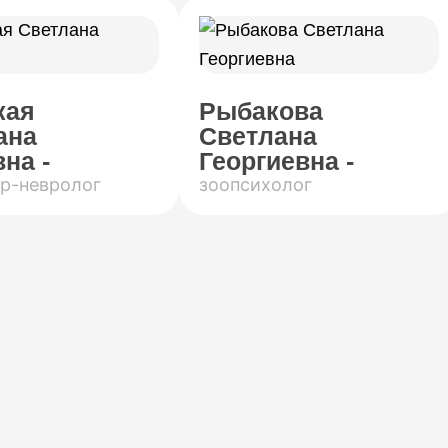
кая
Рыбакова
ана
Светлана
на -
Георгиевна -
р-невролог
зоопсихолог