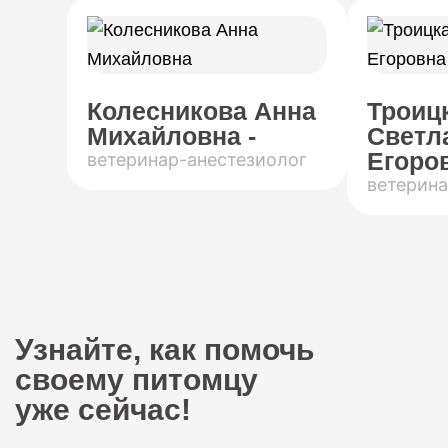
Колесникова Анна
Троиц
Михайловна -
Светл
Егоров
ветеринар-анестезиолог
ветерина
Узнайте, как помочь
своему питомцу
уже сейчас!