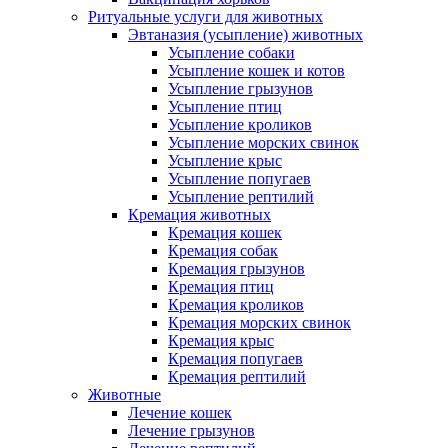
Ритуальные услуги для животных
Эвтаназия (усыпление) животных
Усыпление собаки
Усыпление кошек и котов
Усыпление грызунов
Усыпление птиц
Усыпление кроликов
Усыпление морских свинок
Усыпление крыс
Усыпление попугаев
Усыпление рептилий
Кремация животных
Кремация кошек
Кремация собак
Кремация грызунов
Кремация птиц
Кремация кроликов
Кремация морских свинок
Кремация крыс
Кремация попугаев
Кремация рептилий
Животные
Лечение кошек
Лечение грызунов