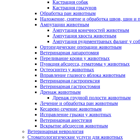
Кастрация собак
Кастрация грызунов
Обработка ран животным
Наложение, снятие и обработка швов, шин и
Ампутации животным
Ампутация конечностей животным
Ампутация хвоста животным
Ампутация рудиментраных фаланг у со
Ортопедические операции животным
Ветеринарная лапаротомия
Переливание крови у животных
Пункция абсцесса, гематомы у животных
Остеосинтез у животных
Вправление глазного яблока животным
Ветеринарная гастропексия
Ветеринарная гастростомия
Дренаж животным
Дренаж грудной полости животным
Лечение и обработка ран животным
Кесарево сечение животным
Исправление грыжи у животных
Ветеринарная анестезия
Вскрытие абсцессов животным
Ветеринарная неврология
Стоматологигические услуги для животных