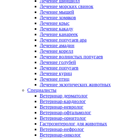
Лечение шиншилл
Лечение морских свинок
Лечение мышей
Лечение хомяков
Лечение крыс
Лечение какаду
Лечение канареек
Лечение попугаев ара
Лечение амадин
Лечение корелл
Лечение волнистых попугаев
Лечение голубей
Лечение попугаев
Лечение куриц
Лечение птиц
Лечение экзотических животных
Специалисты
Ветеринар дерматолог
Ветеринар-кардиолог
Ветеринар-невролог
Ветеринар-офтальмолог
Ветеринар-орнитолог
Гастроэнтеролог для животных
Ветеринар-нефролог
Ветеринар-онколог