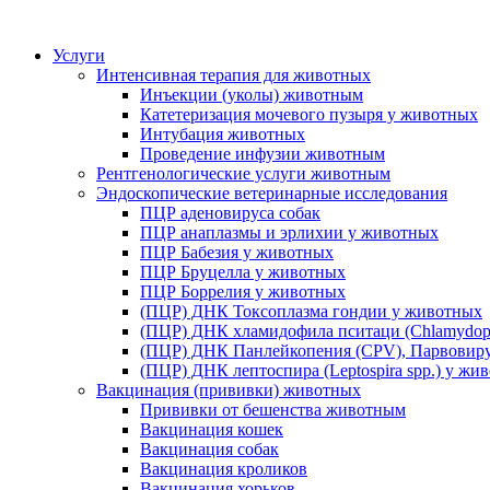
Услуги
Интенсивная терапия для животных
Инъекции (уколы) животным
Катетеризация мочевого пузыря у животных
Интубация животных
Проведение инфузии животным
Рентгенологические услуги животным
Эндоскопические ветеринарные исследования
ПЦР аденовируса собак
ПЦР анаплазмы и эрлихии у животных
ПЦР Бабезия у животных
ПЦР Бруцелла у животных
ПЦР Боррелия у животных
(ПЦР) ДНК Токсоплазма гондии у животных
(ПЦР) ДНК хламидофила пситаци (Chlamydophi
(ПЦР) ДНК Панлейкопения (CPV), Парвовиру
(ПЦР) ДНК лептоспира (Leptospira spp.) у жи
Вакцинация (прививки) животных
Прививки от бешенства животным
Вакцинация кошек
Вакцинация собак
Вакцинация кроликов
Вакцинация хорьков