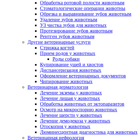
Обработка ротовой полости животным
Стоматологические операции животны
Обрезка и выравнивание зубов животным
Удаление зубов животным
УЗ чистка зубов для животных
Протезирование зубов животным
Рентген зубов животным
Другие ветеринарные услуги
Стрижка когтей
Прием родов у животных
Роды собаки
Купирование ушей и хвостов
Диспансеризация животных
Оформление ветеринарных документов
Чипирование животных
Ветеринарная дерматология
Лечение экземы у животных
Лечение лишая у животных
Обработка животных от эктопаразитов
Осмотр на микроспорию животных
Лечение шерсти у животных
Лечение демодекоза у животных
Отоскопия у животных
Люминесцентная диагностика для животных
Ветеринарная нефрология