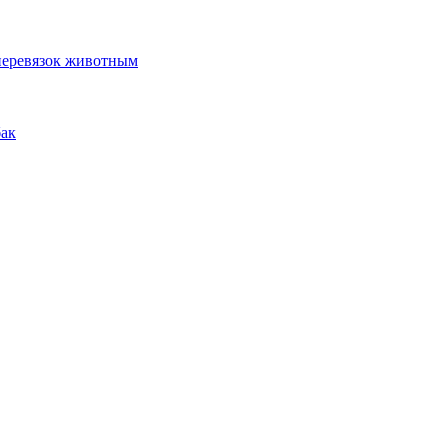
 перевязок животным
бак