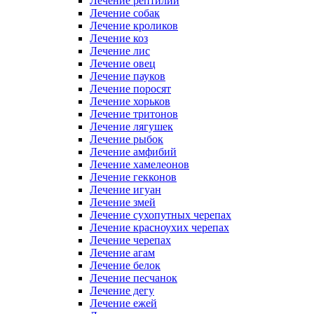
Лечение рептилий
Лечение собак
Лечение кроликов
Лечение коз
Лечение лис
Лечение овец
Лечение пауков
Лечение поросят
Лечение хорьков
Лечение тритонов
Лечение лягушек
Лечение рыбок
Лечение амфибий
Лечение хамелеонов
Лечение гекконов
Лечение игуан
Лечение змей
Лечение сухопутных черепах
Лечение красноухих черепах
Лечение черепах
Лечение агам
Лечение белок
Лечение песчанок
Лечение дегу
Лечение ежей