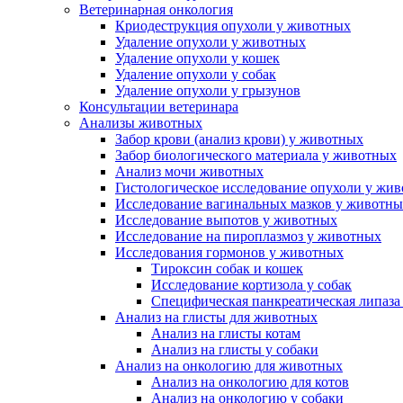
Ветеринарная онкология
Криодеструкция опухоли у животных
Удаление опухоли у животных
Удаление опухоли у кошек
Удаление опухоли у собак
Удаление опухоли у грызунов
Консультации ветеринара
Анализы животных
Забор крови (анализ крови) у животных
Забор биологического материала у животных
Анализ мочи животных
Гистологическое исследование опухоли у жи
Исследование вагинальных мазков у животн
Исследование выпотов у животных
Исследование на пироплазмоз у животных
Исследования гормонов у животных
Тироксин собак и кошек
Исследование кортизола у собак
Специфическая панкреатическая липаза
Анализ на глисты для животных
Анализ на глисты котам
Анализ на глисты у собаки
Анализ на онкологию для животных
Анализ на онкологию для котов
Анализ на онкологию у собаки