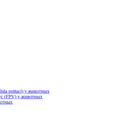
la psittaci) у животных
с (FPV) у животных
вотных