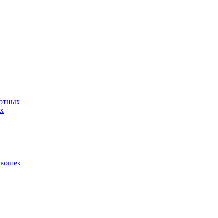
вотных
ых
 кошек