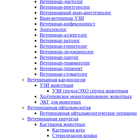
Ветеринар-диетолог
Ветеринар-рентгенолог
Ветеринарный врач-анестезиолог
Врач-ветеринар УЗИ
Ветеринар-инфекционист
Зоопсихолог
Ветеринар-аллерголог
Ветеринар ратолог
Ветеринар-герпетолог
Ветеринар-эндокринолог
Ветеринар-хирург
Ветеринар-травматолог
Ветеринар-терапевт
Ветеринар-стоматолог
Ветеринарная кардиология
УЗИ животным
УЗИ сердца/ЭХО сердца животным
Холтеровское мониторирование животных
ЭКГ для животных
Ветеринарная офтальмология
Ветеринарная офтальмологические операции
Ветеринарная хирургия
Кастрация животных
Кастрация кота
Стерилизация кошки