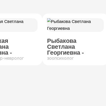
кая
Рыбакова
ана
Светлана
на -
Георгиевна -
р-невролог
зоопсихолог