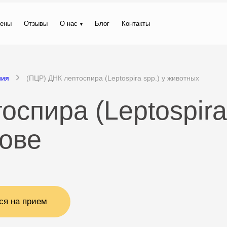
ены
Отзывы
О нас
Блог
Контакты
ния
(ПЦР) ДНК лептоспира (Leptospira spp.) у животных
спира (Leptospira 
кове
ся на прием