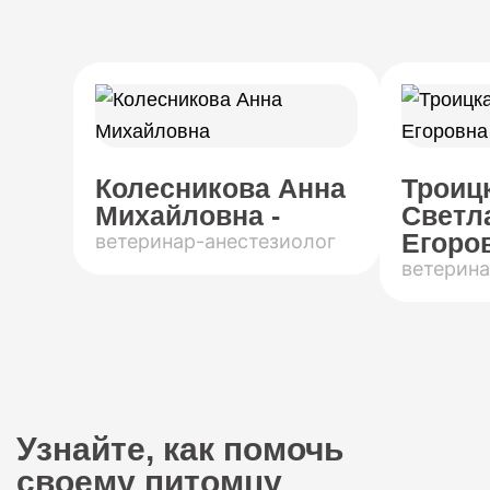
Колесникова Анна
Троиц
Михайловна -
Светл
Егоров
ветеринар-анестезиолог
ветерина
Узнайте, как помочь
своему питомцу