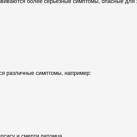
звиваются более серьезные симптомы, опасные для 
ся различные симптомы, например:
псису и смерти питомца.