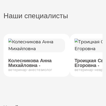
Наши специалисты
Колесникова Анна
Троицкая Св
Михайловна -
Егоровна -
ветеринар-анестезиолог
ветеринар-невро