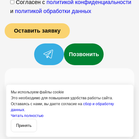
Согласен с
политикой конфиденциальности
и
политикой обработки данных
Позвонить
Услуги
Специалисты
Цены
Отзывы
О нас
Блог
Контакты
Мы используем файлы cookie
Политика конфиденциальности
Это необходимо для повышения удобства работы сайта.
Оставаясь с нами, вы даете согласие на
сбор и обработку
Согласие на обработку
данных.
8 (499) 113-80-28
Читать полностью
Записаться
Павловский Посад
Принять