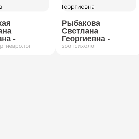
кая
Рыбакова
ана
Светлана
на -
Георгиевна -
р-невролог
зоопсихолог