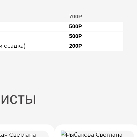
700Р
500Р
500Р
и осадка)
200Р
листы