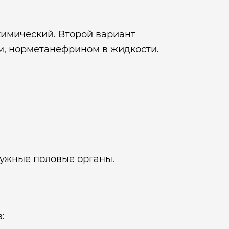
химический. Второй вариант
м, норметанефрином в жидкости.
ружные половые органы.
: