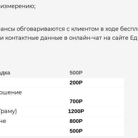
к измерению;
юансы обговариваются с клиентом в ходе беспл
и контактные данные в онлайн-чат на сайте Е
адка
500Р
200Р
ношение
700Р
Граму)
1200Р
че
800Р
500Р