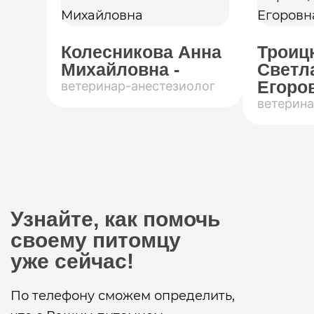
Колесникова Анна
Троиц
Михайловна -
Светл
Егоров
ветеринар-анестезиолог
ветерина
Узнайте, как помочь
своему питомцу
уже сейчас!
По телефону сможем определить,