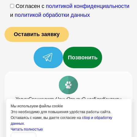
Согласен с
политикой конфиденциальности
и
политикой обработки данных
Позвонить
Услуги
Специалисты
Цены
Отзывы
О нас
Блог
Контакты
Мы используем файлы cookie
Политика конфиденциальности
Это необходимо для повышения удобства работы сайта.
Согласие на обработку
Оставаясь с нами, вы даете согласие на
сбор и обработку
данных.
8 (499) 113-80-28
Читать полностью
Записаться