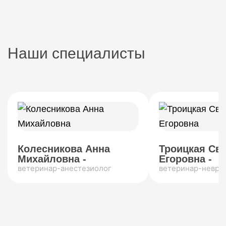
Наши специалисты
Колесникова Анна
Троицкая Св
Михайловна -
Егоровна -
ветеринар-анестезиолог
ветеринар-невро