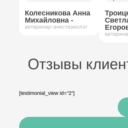
Колесникова Анна
Троиц
Михайловна -
Светл
Егоров
ветеринар-анестезиолог
ветерина
Отзывы клиен
[testimonial_view id="2"]