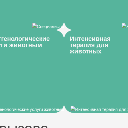
тгенологические
Интенсивная
уги животным
терапия для
животных