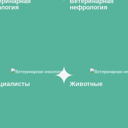
еринарная
Ветеринарная
ология
нефрология
циалисты
Животные