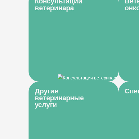
Консультации
Вет
ветеринара
онк
Другие
Спе
ветеринарные
услуги