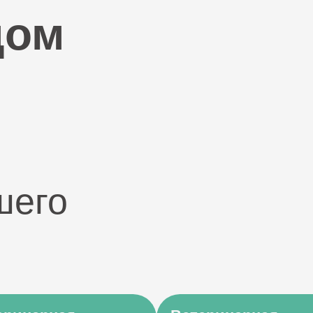
дом
шего