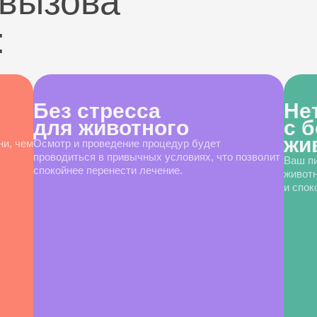
вызова
:
Без стресса
Не
для животного
с 
жи
ни, чем
Осмотр и проведение процедур будет
проводиться в привычных условиях, что позволит
Ваш пи
спокойнее перенести лечение.
животн
и спок