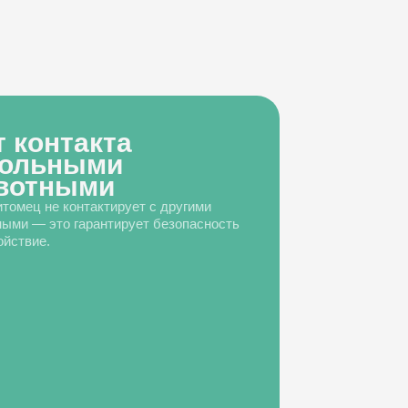
т контакта
больными
вотными
томец не контактирует с другими
ыми — это гарантирует безопасность
ойствие.