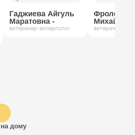
Гаджиева Айгуль
Фролов Ро
Маратовна -
Михайлови
ветеринар-аллерголог
ветврач-инфек
 на дому