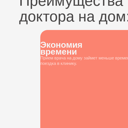
Преимущества 
доктора на дом
Экономия
времени
Прием врача на дому займет меньше време
поездка в клинику.