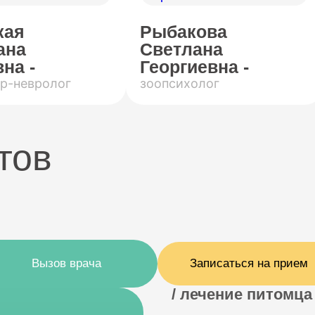
кая
Рыбакова
ана
Светлана
на -
Георгиевна -
р-невролог
зоопсихолог
тов
Вызов врача
Записаться на прием
/ лечение питомца