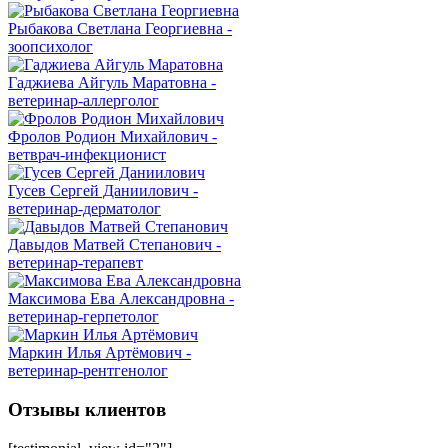
Рыбакова Светлана Георгиевна -
зоопсихолог
Гаджиева Айгуль Маратовна -
ветеринар-аллерголог
Фролов Родион Михайлович -
ветврач-инфекционист
Гусев Сергей Даниилович -
ветеринар-дерматолог
Давыдов Матвей Степанович -
ветеринар-терапевт
Максимова Ева Александровна -
ветеринар-герпетолог
Маркин Илья Артёмович -
ветеринар-рентгенолог
Отзывы клиентов