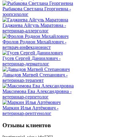
Рыбакова Светлана Георгиевна -
зоопсихолог
Гаджиева Айгуль Маратовна -
ветеринар-аллерголог
Фролов Родион Михайлович -
ветврач-инфекционист
Гусев Сергей Даниилович -
ветеринар-дерматолог
Давыдов Матвей Степанович -
ветеринар-терапевт
Максимова Ева Александровна -
ветеринар-герпетолог
Маркин Илья Артёмович -
ветеринар-рентгенолог
Отзывы клиентов