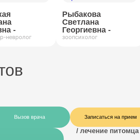
кая
Рыбакова
ана
Светлана
на -
Георгиевна -
р-невролог
зоопсихолог
тов
Вызов врача
Записаться на прием
/ лечение питомца