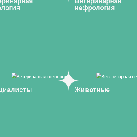
еринарная
Ветеринарная
ология
нефрология
циалисты
Животные