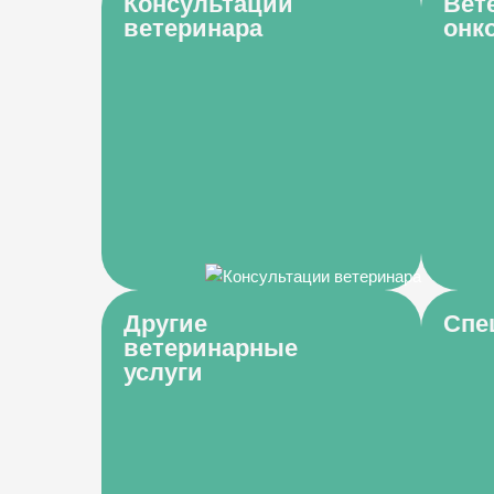
Консультации
Вет
ветеринара
онк
Другие
Спе
ветеринарные
услуги