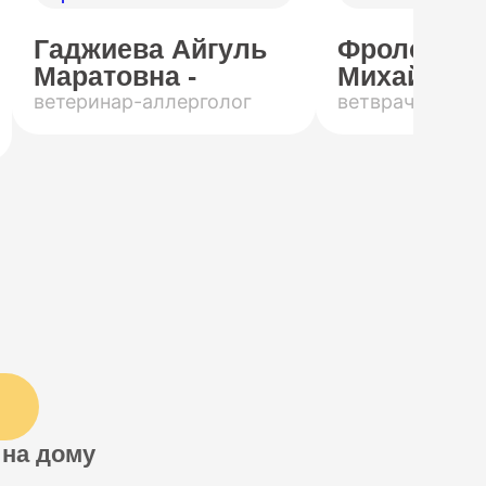
Гаджиева Айгуль
Фролов Ро
Маратовна -
Михайлови
ветеринар-аллерголог
ветврач-инфек
 на дому