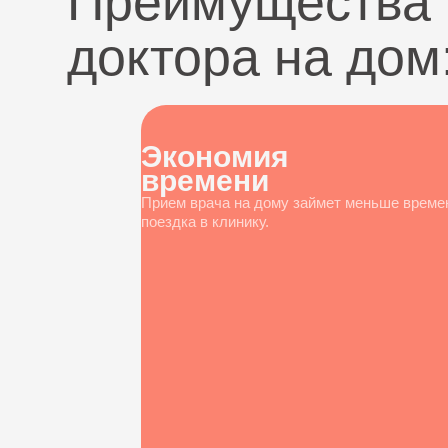
Преимущества 
доктора на дом
Экономия
времени
Прием врача на дому займет меньше време
поездка в клинику.