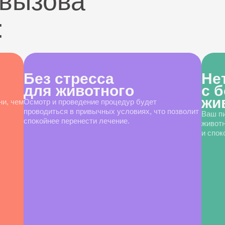
вызова
:
Без стресса
Не
для животного
с 
жи
ни, чем
Осмотр и проведение процедур будет
проводиться в привычных условиях, что позволит
Ваш пи
спокойнее перенести лечение.
животн
и спок