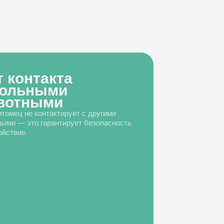
т контакта
больными
вотными
томец не контактирует с другими
ыми — это гарантирует безопасность
ойствие.