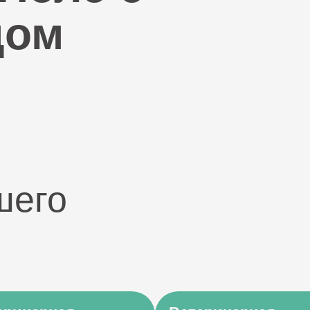
дом
шего