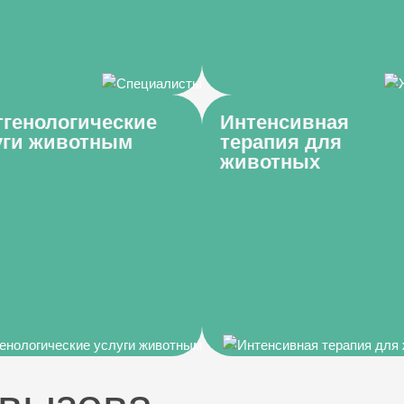
тгенологические
Интенсивная
уги животным
терапия для
животных