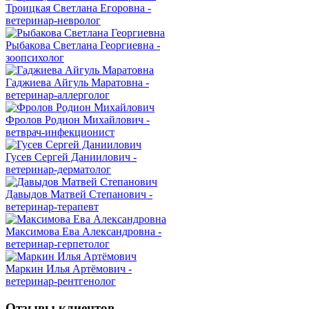
Троицкая Светлана Егоровна -
ветеринар-невролог
Рыбакова Светлана Георгиевна -
зоопсихолог
Гаджиева Айгуль Маратовна -
ветеринар-аллерголог
Фролов Родион Михайлович -
ветврач-инфекционист
Гусев Сергей Даниилович -
ветеринар-дерматолог
Давыдов Матвей Степанович -
ветеринар-терапевт
Максимова Ева Александровна -
ветеринар-герпетолог
Маркин Илья Артёмович -
ветеринар-рентгенолог
Отзывы клиентов