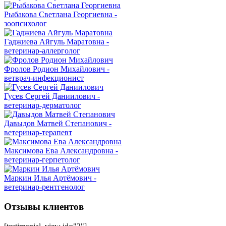
Рыбакова Светлана Георгиевна -
зоопсихолог
Гаджиева Айгуль Маратовна -
ветеринар-аллерголог
Фролов Родион Михайлович -
ветврач-инфекционист
Гусев Сергей Даниилович -
ветеринар-дерматолог
Давыдов Матвей Степанович -
ветеринар-терапевт
Максимова Ева Александровна -
ветеринар-герпетолог
Маркин Илья Артёмович -
ветеринар-рентгенолог
Отзывы клиентов