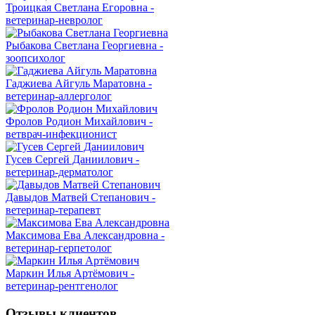
Троицкая Светлана Егоровна -
ветеринар-невролог
Рыбакова Светлана Георгиевна -
зоопсихолог
Гаджиева Айгуль Маратовна -
ветеринар-аллерголог
Фролов Родион Михайлович -
ветврач-инфекционист
Гусев Сергей Даниилович -
ветеринар-дерматолог
Давыдов Матвей Степанович -
ветеринар-терапевт
Максимова Ева Александровна -
ветеринар-герпетолог
Маркин Илья Артёмович -
ветеринар-рентгенолог
Отзывы клиентов