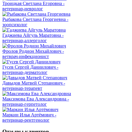
Троицкая Светлана Егоровна -
ветеринар-невролог
Рыбакова Светлана Георгиевна -
зоопсихолог
Гаджиева Айгуль Маратовна -
ветеринар-аллерголог
Фролов Родион Михайлович -
ветврач-инфекционист
Гусев Сергей Даниилович -
ветеринар-дерматолог
Давыдов Матвей Степанович -
ветеринар-терапевт
Максимова Ева Александровна -
ветеринар-герпетолог
Маркин Илья Артёмович -
ветеринар-рентгенолог
Отзывы клиентов