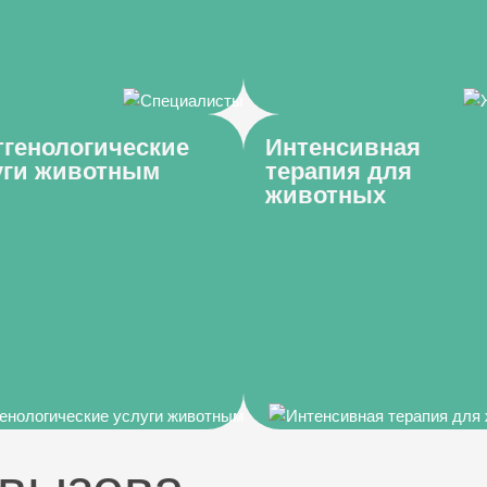
тгенологические
Интенсивная
уги животным
терапия для
животных