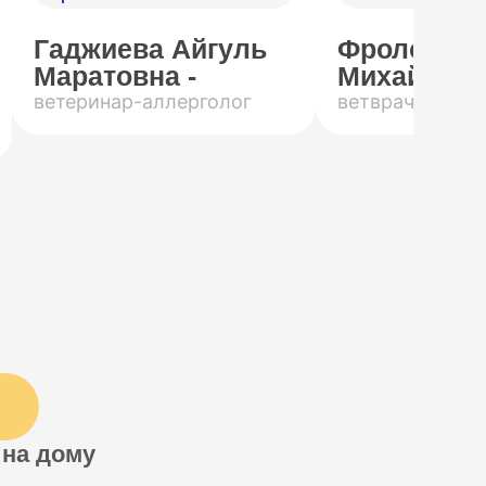
Гаджиева Айгуль
Фролов Ро
Маратовна -
Михайлови
ветеринар-аллерголог
ветврач-инфек
 на дому