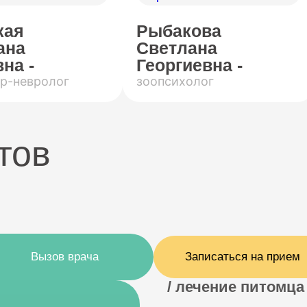
кая
Рыбакова
ана
Светлана
на -
Георгиевна -
р-невролог
зоопсихолог
тов
Вызов врача
Записаться на прием
/ лечение питомца