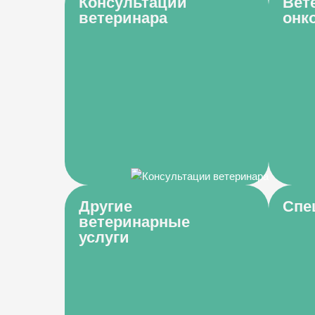
Консультации
Вет
ветеринара
онк
Другие
Спе
ветеринарные
услуги