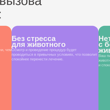
вызова
:
Без стресса
Не
для животного
с 
жи
ни, чем
Осмотр и проведение процедур будет
проводиться в привычных условиях, что позволит
Ваш пи
спокойнее перенести лечение.
животн
и спок