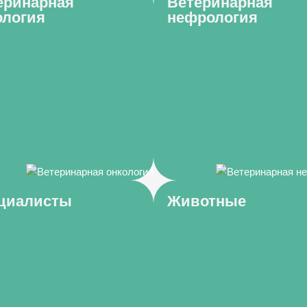
еринарная
Ветеринарная
ология
нефрология
циалисты
Животные