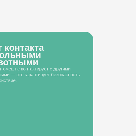
т контакта
больными
вотными
томец не контактирует с другими
ыми — это гарантирует безопасность
ойствие.