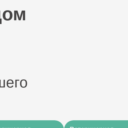
дом
шего