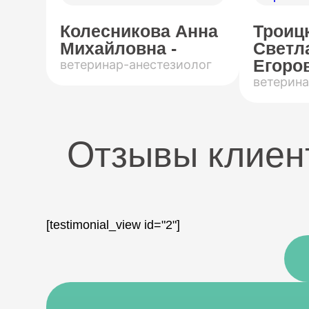
Колесникова Анна
Троиц
Михайловна -
Светл
Егоров
ветеринар-анестезиолог
ветерина
Отзывы клиен
[testimonial_view id="2"]