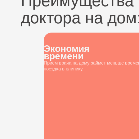
Преимущества 
доктора на дом
Экономия
времени
Прием врача на дому займет меньше време
поездка в клинику.