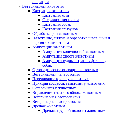
операции
Ветеринарная хирургия
Кастрация животных
Кастрация кота
Стерилизация кошки
Кастрация собак
Кастрация грызунов
Обработка ран животным
Наложение, снятие и обработка швов, шин и
перевязок животным
Ампутации животным
Ампутация конечностей животным
Ампутация хвоста животным
Ампутация рудиментраных фаланг у
собак
Ортопедические операции животным
Ветеринарная лапаротомия
Переливание крови у животных
Пункция абсцесса, гематомы у животных
Остеосинтез у животных
Вправление глазного яблока животным
Ветеринарная гастропексия
Ветеринарная гастростомия
Дренаж животным
Дренаж грудной полости животным