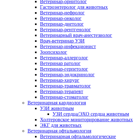
Ветеринар-орнитолог
Гастроэнтеролог для животных
Ветеринар-нефролог
Ветеринар-онколог
Ветеринар-диетолог
Ветеринар-рентгенолог
Ветеринарный врач-анестезиолог
Врач-ветеринар УЗИ
Ветеринар-инфекционист
Зоопсихолог
Ветеринар-аллерголог
Ветеринар ратолог
Ветеринар-герпетолог
Ветеринар-эндокринолог
Ветеринар-хирург
Ветеринар-травматолог
Ветеринар-терапевт
Ветеринар-стоматолог
Ветеринарная кардиология
УЗИ животным
УЗИ сердца/ЭХО сердца животным
Холтеровское мониторирование животных
ЭКГ для животных
Ветеринарная офтальмология
Ветеринарная офтальмологические