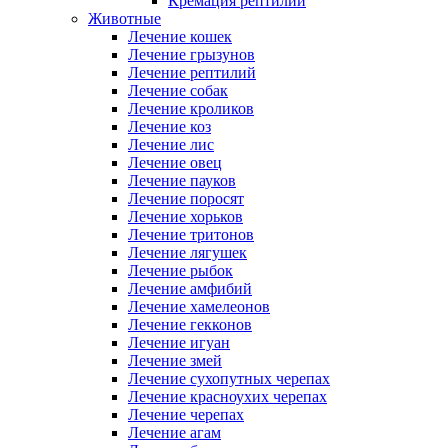
Кремация рептилий
Животные
Лечение кошек
Лечение грызунов
Лечение рептилий
Лечение собак
Лечение кроликов
Лечение коз
Лечение лис
Лечение овец
Лечение пауков
Лечение поросят
Лечение хорьков
Лечение тритонов
Лечение лягушек
Лечение рыбок
Лечение амфибий
Лечение хамелеонов
Лечение гекконов
Лечение игуан
Лечение змей
Лечение сухопутных черепах
Лечение красноухих черепах
Лечение черепах
Лечение агам