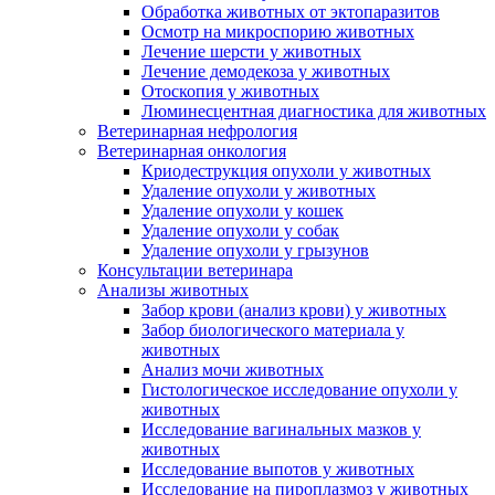
Обработка животных от эктопаразитов
Осмотр на микроспорию животных
Лечение шерсти у животных
Лечение демодекоза у животных
Отоскопия у животных
Люминесцентная диагностика для животных
Ветеринарная нефрология
Ветеринарная онкология
Криодеструкция опухоли у животных
Удаление опухоли у животных
Удаление опухоли у кошек
Удаление опухоли у собак
Удаление опухоли у грызунов
Консультации ветеринара
Анализы животных
Забор крови (анализ крови) у животных
Забор биологического материала у
животных
Анализ мочи животных
Гистологическое исследование опухоли у
животных
Исследование вагинальных мазков у
животных
Исследование выпотов у животных
Исследование на пироплазмоз у животных