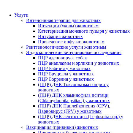
Услуги
Интенсивная терапия для животных
Инъекции (уколы) животным
Катетеризация мочевого пузыря у животных
Интубация животных
Проведение инфузии животным
Рентгенологические услуги животным
Эндоскопические ветеринарные исследования
ПЦР аденовируса собак
ПЦР анаплазмы и эрлихии у животных
ПЦР Бабезия у животных
ПЦР Бруцелла у животных
ПЦР Боррелия у животных
(ПЦР) ДНК Токсоплазма гондии у
животных
(ПЦР) ДНК хламидофила пситаци
(Chlamydophila psittaci) у животных
(ПЦР) ДНК Панлейкопения (CPV),
Парвовирус (FPV) у животных
(ПЦР) ДНК лептоспира (Leptospira spp.) у
животных
Вакцинация (прививки) животных
Прививки от бешенства животным