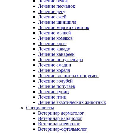
Лечение белок
Лечение песчанок
Лечение дегу
Лечение ежей
Лечение шиншилл
Лечение морских свинок
Лечение мышей
Лечение хомяков
Лечение крыс
Лечение какаду
Лечение канареек
Лечение попугаев ара
Лечение амадин
Лечение корелл
Лечение волнистых попугаев
Лечение голубей
Лечение попугаев
Лечение куриц
Лечение птиц
Лечение экзотических животных
Специалисты
Ветеринар дерматолог
Ветеринар-кардиолог
Ветеринар-невролог
Ветеринар-офтальмолог