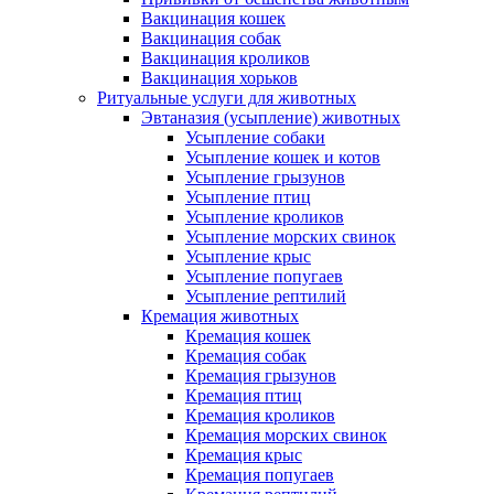
Вакцинация кошек
Вакцинация собак
Вакцинация кроликов
Вакцинация хорьков
Ритуальные услуги для животных
Эвтаназия (усыпление) животных
Усыпление собаки
Усыпление кошек и котов
Усыпление грызунов
Усыпление птиц
Усыпление кроликов
Усыпление морских свинок
Усыпление крыс
Усыпление попугаев
Усыпление рептилий
Кремация животных
Кремация кошек
Кремация собак
Кремация грызунов
Кремация птиц
Кремация кроликов
Кремация морских свинок
Кремация крыс
Кремация попугаев