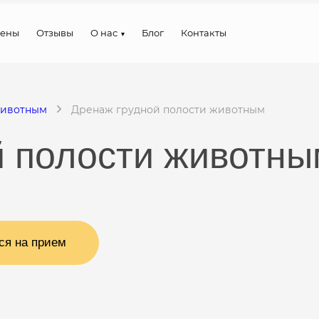
ены
Отзывы
О нас
Блог
Контакты
животным
Дренаж грудной полости животным
й полости животны
ся на прием