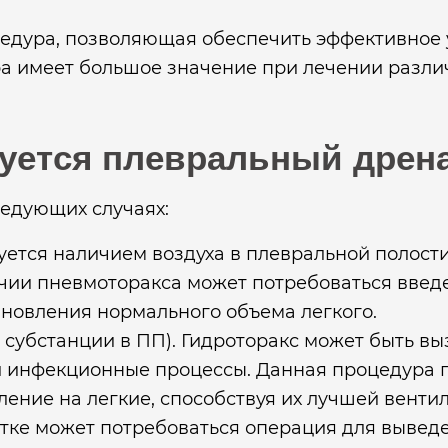
цедура, позволяющая обеспечить эффективное
ура имеет большое значение при лечении разли
уется плевральный дрен
едующих случаях:
ется наличием воздуха в плевральной полости,
ичии пневмоторакса может потребоваться введ
ановления нормального объема легкого.
 субстанции в ПП). Гидроторакс может быть вы
ли инфекционные процессы. Данная процедура 
ление на легкие, способствуя их лучшей венти
етке может потребоваться операция для вывед