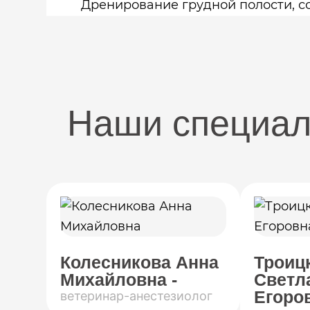
Дренирование грудной полости, со
Наши специа
Колесникова Анна
Троиц
Михайловна -
Светл
Егоров
ветеринар-анестезиолог