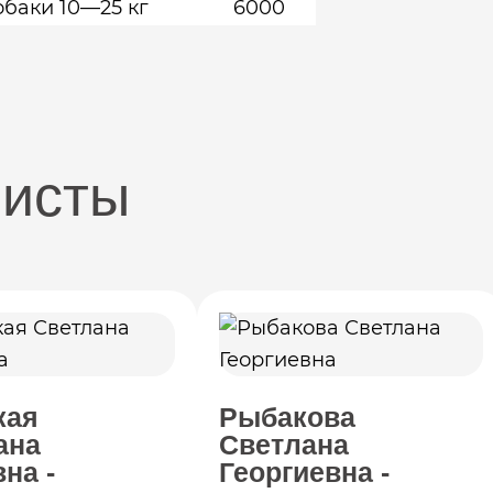
баки 10—25 кг
6000
листы
кая
Рыбакова
ана
Светлана
на -
Георгиевна -