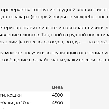
проверяется состояние грудной клетки животн
ода троакара (который вводят в межрёберное п
теринар ставит диагноз и назначает визиты д
вление выпотов. Так, гной в грудной полости 
рыв лимфатического сосуда, воздух — на серьё
ы можете получить консультацию от специали
 сообщение в онлайн-чат и укажите свои конт
Цена
ти, кошки
4500
баки до 10 кг
4500