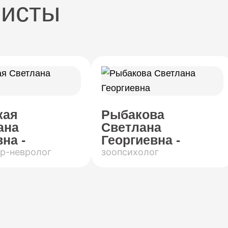
листы
кая
Рыбакова
ана
Светлана
на -
Георгиевна -
р-невролог
зоопсихолог