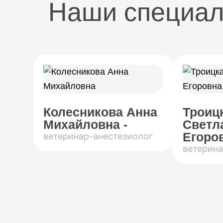
Наши специа
Колесникова Анна
Троиц
Михайловна -
Светл
Егоров
ветеринар-анестезиолог
ветерина