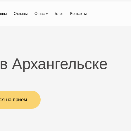
ены
Отзывы
О нас
Блог
Контакты
в Архангельске
ся на прием