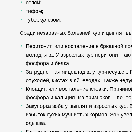
оспой;
тифом;
туберкулёзом.
Среди незаразных болезней кур и цыплят 
Перитонит, или воспаление в брюшной пол
молодняка. У взрослых кур перитонит такж
фосфора и белка.
Затруднённая яйцекладка у кур-несушек. 
опухолей, кистах в яйцеводах. Также нед
Клоацит, или воспаление клоаки. Причино
фосфора и кальция. Из признаков – понос
Закупорка зоба у цыплят и взрослых кур.
избыток сухих мучнистых кормов. Зоб увел
одышка.
Гастроэнтерит, или воспаление кишечника