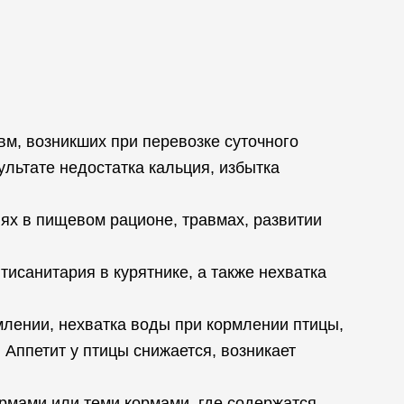
вм, возникших при перевозке суточного
ультате недостатка кальция, избытка
ях в пищевом рационе, травмах, развитии
исанитария в курятнике, а также нехватка
млении, нехватка воды при кормлении птицы,
 Аппетит у птицы снижается, возникает
ормами или теми кормами, где содержатся