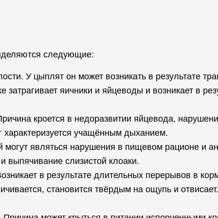
выделяются следующие:
ости. У цыплят он может возникать в результате тра
е затрагивает яичники и яйцеводы и возникает в рез
Причина кроется в недоразвитии яйцевода, нарушени
уг характеризуется учащённым дыханием.
й могут являться нарушения в пищевом рационе и ант
 и выпячивание слизистой клоаки.
 Возникает в результате длительных перерывов в кор
ичивается, становится твёрдым на ощупь и отвисает.
. Причина может крыться в питании испорченными к