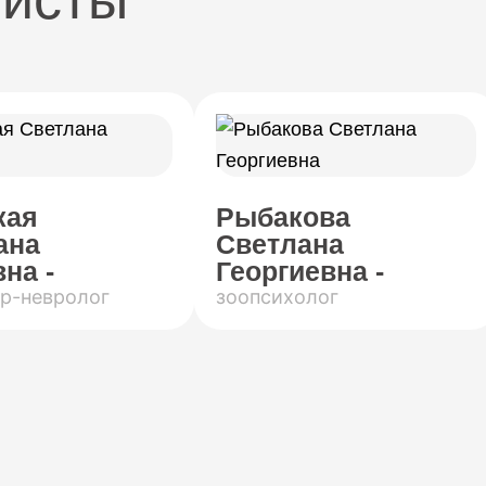
кая
Рыбакова
ана
Светлана
на -
Георгиевна -
р-невролог
зоопсихолог