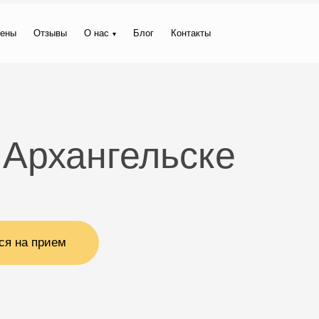
ены
Отзывы
О нас
Блог
Контакты
 Архангельске
ся на прием