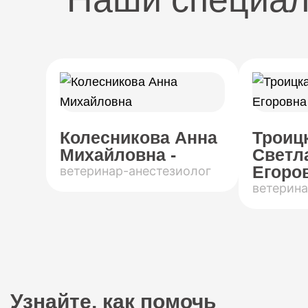
Колесникова Анна
Троиц
Михайловна -
Светл
Егоров
ветеринар-анестезиолог
ветерина
Узнайте, как помочь