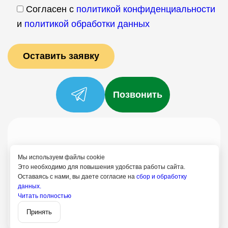
Согласен с
политикой конфиденциальности
и
политикой обработки данных
Позвонить
Услуги
Специалисты
Цены
Отзывы
О нас
Блог
Контакты
Мы используем файлы cookie
Политика конфиденциальности
Это необходимо для повышения удобства работы сайта.
Оставаясь с нами, вы даете согласие на
сбор и обработку
Согласие на обработку
данных.
+7 (958) 758-21-18
Читать полностью
Записаться
Архангельск
Принять