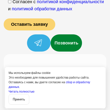
Согласен с
политикой конфиденциальности
и
политикой обработки данных
Позвонить
Услуги
Специалисты
Цены
Отзывы
О нас
Блог
Контакты
Мы используем файлы cookie
Политика конфиденциальности
Это необходимо для повышения удобства работы сайта.
Оставаясь с нами, вы даете согласие на
сбор и обработку
Согласие на обработку
данных.
+7 (958) 795-61-54
Читать полностью
Записаться
Архангельск
Принять