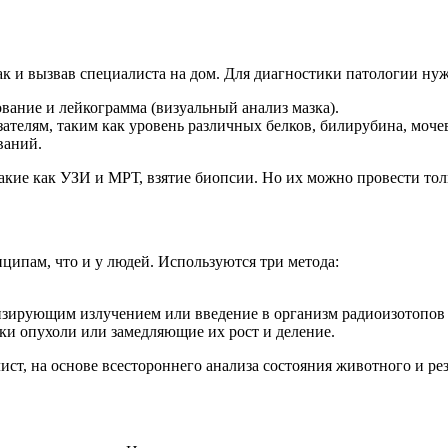
к и вызвав специалиста на дом. Для диагностики патологии нуж
ание и лейкограмма (визуальный анализ мазка).
зателям, таким как уровень различных белков, билирубина, моч
ваний.
ие как УЗИ и МРТ, взятие биопсии. Но их можно провести тол
ципам, что и у людей. Используются три метода:
зирующим излучением или введение в организм радиоизотопов 
и опухоли или замедляющие их рост и деление.
ист, на основе всестороннего анализа состояния животного и ре