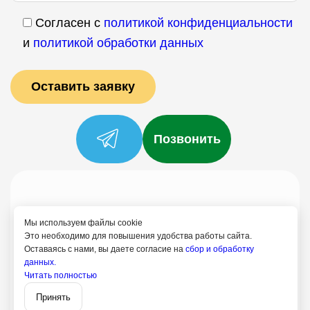
Согласен с
политикой конфиденциальности
и
политикой обработки данных
Позвонить
Услуги
Специалисты
Цены
Отзывы
О нас
Блог
Контакты
Мы используем файлы cookie
Политика конфиденциальности
Это необходимо для повышения удобства работы сайта.
Оставаясь с нами, вы даете согласие на
сбор и обработку
Согласие на обработку
данных.
Читать полностью
8 (499) 113-80-28
Записаться
Хотьково
Принять