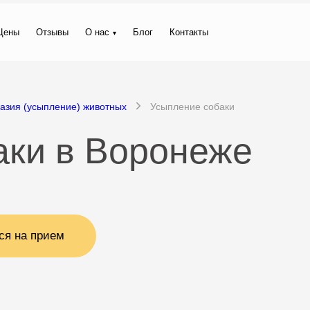
Цены
Отзывы
О нас
Блог
Контакты
азия (усыпление) животных
Усыпление собаки
аки в Воронеже
ся на прием