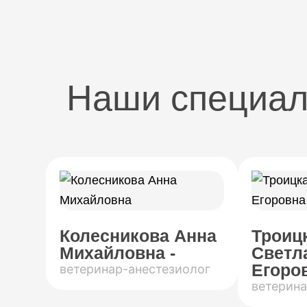
Наши специа
Колесникова Анна
Троиц
Михайловна -
Светл
Егоров
ветеринар-анестезиолог
ветерина