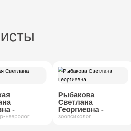
листы
кая
Рыбакова
ана
Светлана
на -
Георгиевна -
р-невролог
зоопсихолог