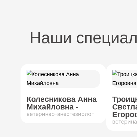
Наши специа
Колесникова Анна
Троиц
Михайловна -
Светл
Егоров
ветеринар-анестезиолог
ветерина