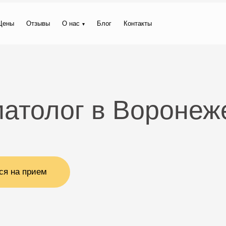
Цены
Отзывы
О нас
Блог
Контакты
матолог в Воронеж
ся на прием