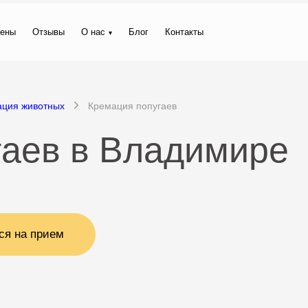
ены
Отзывы
О нас
Блог
Контакты
ация животных
Кремация попугаев
гаев в Владимире
ся на прием