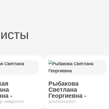
листы
кая
Рыбакова
ана
Светлана
на -
Георгиевна -
р-невролог
зоопсихолог