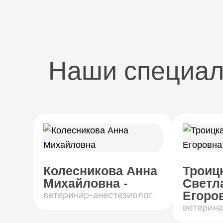
Наши специа
Колесникова Анна
Троиц
Михайловна -
Светл
Егоров
ветеринар-анестезиолог
ветерина