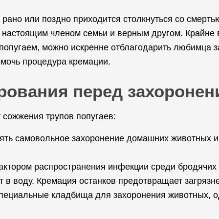
, рано или поздно приходится столкнуться со смерт
 настоящим членом семьи и верным другом. Крайне 
 попугаем, можно искренне отблагодарить любимца 
омочь процедура кремации.
рования перед захоронен
сожжения трупов попугаев:
ть самовольное захоронение домашних животных и п
ктором распространения инфекции среди бродячих с
нт в воду. Кремация останков предотвращает загрязн
 специальные кладбища для захоронения животных, о