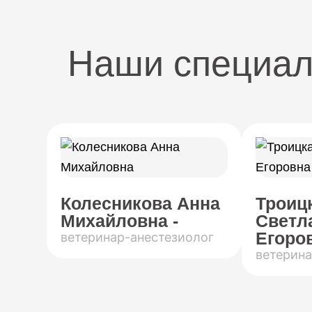
Наши специа
Колесникова Анна
Троиц
Михайловна -
Светл
Егоров
ветеринар-анестезиолог
ветерина