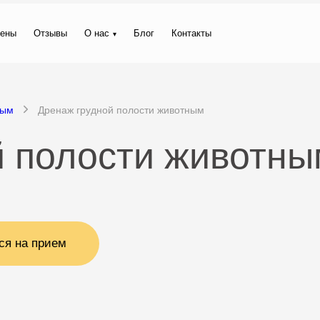
ены
Отзывы
О нас
Блог
Контакты
ным
Дренаж грудной полости животным
й полости животны
ся на прием