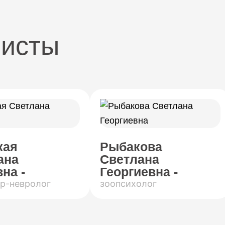
листы
кая
Рыбакова
ана
Светлана
на -
Георгиевна -
р-невролог
зоопсихолог