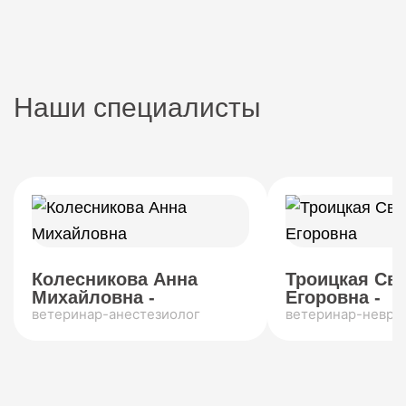
Наши специалисты
Колесникова Анна
Троицкая Св
Михайловна -
Егоровна -
ветеринар-анестезиолог
ветеринар-невро