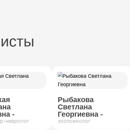
листы
кая
Рыбакова
ана
Светлана
на -
Георгиевна -
р-невролог
зоопсихолог