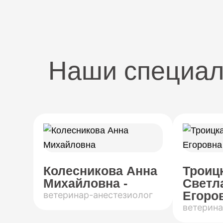
Наши специа
Колесникова Анна
Троиц
Михайловна -
Светл
Егоров
ветеринар-анестезиолог
ветерина