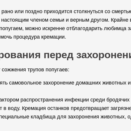
, рано или поздно приходится столкнуться со смерт
 настоящим членом семьи и верным другом. Крайне 
 попугаем, можно искренне отблагодарить любимца 
омочь процедура кремации.
рования перед захоронен
сожжения трупов попугаев:
ть самовольное захоронение домашних животных и п
ктором распространения инфекции среди бродячих с
нт в воду. Кремация останков предотвращает загрязн
 специальные кладбища для захоронения животных, о