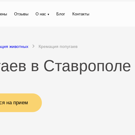
ены
Отзывы
О нас
Блог
Контакты
ация животных
Кремация попугаев
аев в Ставрополе
ся на прием