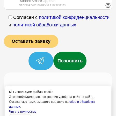
Согласен с
политикой конфиденциальности
и
политикой обработки данных
Позвонить
Услуги
Специалисты
Цены
Отзывы
О нас
Блог
Контакты
Мы используем файлы cookie
Политика конфиденциальности
Это необходимо для повышения удобства работы сайта.
Оставаясь с нами, вы даете согласие на
сбор и обработку
Согласие на обработку
данных.
Читать полностью
+7 (958) 795-61-54