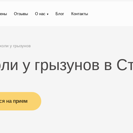
ены
Отзывы
О нас
Блог
Контакты
холи у грызунов
ли у грызунов в С
ся на прием