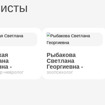
листы
кая
Рыбакова
ана
Светлана
на -
Георгиевна -
р-невролог
зоопсихолог