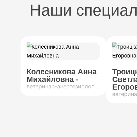
Наши специа
Колесникова Анна
Троиц
Михайловна -
Светл
Егоров
ветеринар-анестезиолог
ветерина