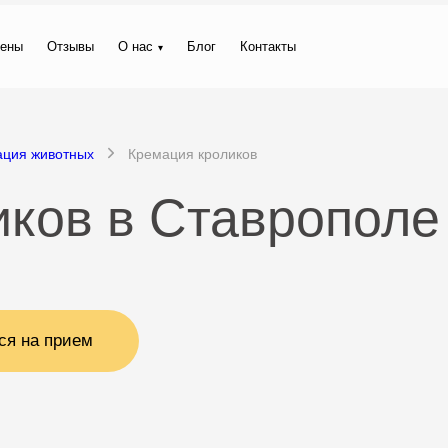
ены
Отзывы
О нас
Блог
Контакты
ация животных
Кремация кроликов
иков в Ставрополе
ся на прием