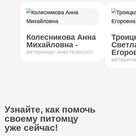
Колесникова Анна
Троиц
Михайловна -
Светл
Егоров
ветеринар-анестезиолог
ветерина
Узнайте, как помочь
своему питомцу
уже сейчас!