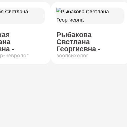
кая
Рыбакова
ана
Светлана
на -
Георгиевна -
р-невролог
зоопсихолог