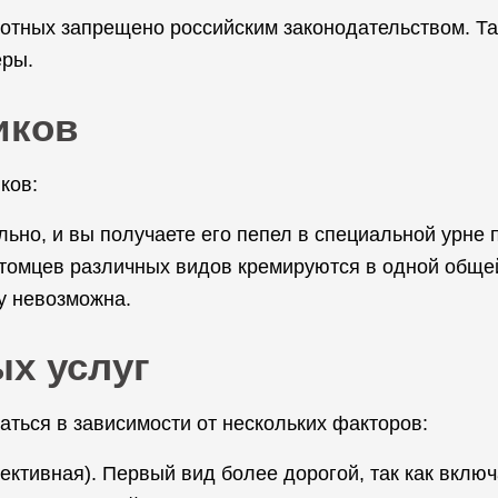
вотных запрещено российским законодательством. Та
еры.
иков
ков:
ьно, и вы получаете его пепел в специальной урне 
томцев различных видов кремируются в одной общей
у невозможна.
х услуг
аться в зависимости от нескольких факторов:
ктивная). Первый вид более дорогой, так как включ