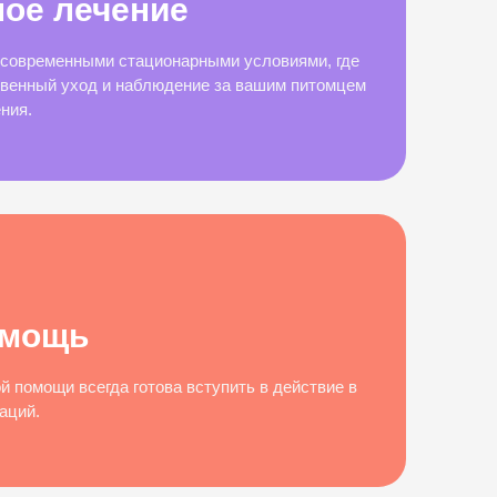
ое лечение
современными стационарными условиями, где
венный уход и наблюдение за вашим питомцем
ния.
омощь
 помощи всегда готова вступить в действие в
аций.