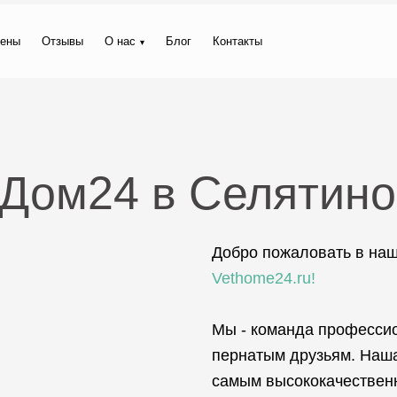
ены
Отзывы
О нас
Блог
Контакты
тДом24 в Селятино
Добро пожаловать в на
Vethome24.ru!
Мы - команда професси
пернатым друзьям. Наша
самым высококачествен