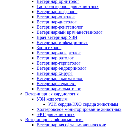
Ветеринар-орнитолог
Гастроэнтеролог для животных
Ветеринар-нефролог
Ветеринар-онколог
Ветеринар-диетолог
Ветеринар-рентгенолог
Ветеринарный врач-анестезиолог
Врач-ветеринар УЗИ
Ветеринар-инфекционист
Зоопсихолог
Ветеринар-аллерголог
Ветеринар ратолог
Ветеринар-герпетолог
Ветеринар-эндокринолог
Ветеринар-хирург
Ветеринар-травматолог
Ветеринар-терапевт
Ветеринар-стоматолог
Ветеринарная кардиология
УЗИ животным
УЗИ сердца/ЭХО сердца животным
Холтеровское мониторирование животных
ЭКГ для животных
Ветеринарная офтальмология
Ветеринарная офтальмологические