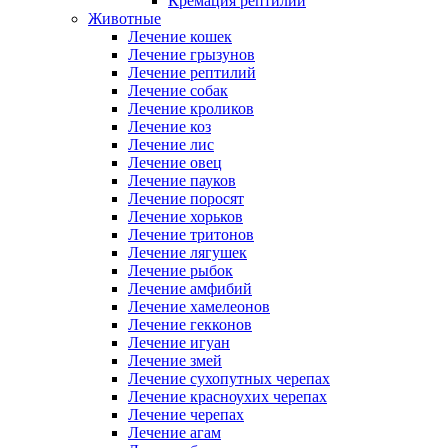
Кремация рептилий
Животные
Лечение кошек
Лечение грызунов
Лечение рептилий
Лечение собак
Лечение кроликов
Лечение коз
Лечение лис
Лечение овец
Лечение пауков
Лечение поросят
Лечение хорьков
Лечение тритонов
Лечение лягушек
Лечение рыбок
Лечение амфибий
Лечение хамелеонов
Лечение гекконов
Лечение игуан
Лечение змей
Лечение сухопутных черепах
Лечение красноухих черепах
Лечение черепах
Лечение агам