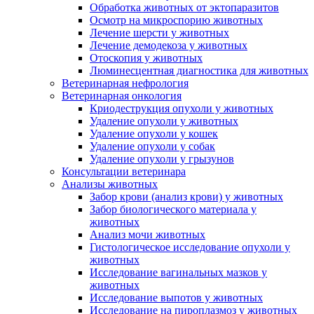
Обработка животных от эктопаразитов
Осмотр на микроспорию животных
Лечение шерсти у животных
Лечение демодекоза у животных
Отоскопия у животных
Люминесцентная диагностика для животных
Ветеринарная нефрология
Ветеринарная онкология
Криодеструкция опухоли у животных
Удаление опухоли у животных
Удаление опухоли у кошек
Удаление опухоли у собак
Удаление опухоли у грызунов
Консультации ветеринара
Анализы животных
Забор крови (анализ крови) у животных
Забор биологического материала у
животных
Анализ мочи животных
Гистологическое исследование опухоли у
животных
Исследование вагинальных мазков у
животных
Исследование выпотов у животных
Исследование на пироплазмоз у животных