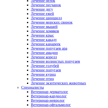
Лечение белок
Лечение песчанок
Лечение дегу
Лечение ежей
Лечение шиншилл
Лечение морских свинок
Лечение мышей
Лечение хомяков
Лечение крыс
Лечение какаду
Лечение канареек
Лечение попугаев ара
Лечение амадин
Лечение корелл
Лечение волнистых попугаев
Лечение голубей
Лечение попугаев
Лечение куриц
Лечение птиц
Лечение экзотических животных
Специалисты
Ветеринар дерматолог
Ветеринар-кардиолог
Ветеринар-невролог
Ветеринар-офтальмолог