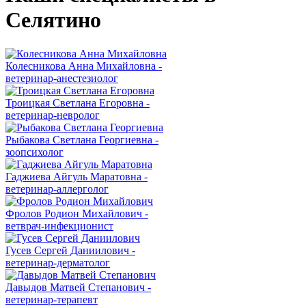
Селятино
Колесникова Анна Михайловна -
ветеринар-анестезиолог
Троицкая Светлана Егоровна -
ветеринар-невролог
Рыбакова Светлана Георгиевна -
зоопсихолог
Гаджиева Айгуль Маратовна -
ветеринар-аллерголог
Фролов Родион Михайлович -
ветврач-инфекционист
Гусев Сергей Даниилович -
ветеринар-дерматолог
Давыдов Матвей Степанович -
ветеринар-терапевт