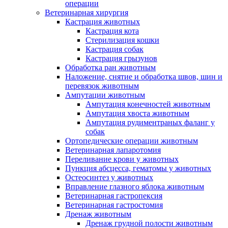
операции
Ветеринарная хирургия
Кастрация животных
Кастрация кота
Стерилизация кошки
Кастрация собак
Кастрация грызунов
Обработка ран животным
Наложение, снятие и обработка швов, шин и
перевязок животным
Ампутации животным
Ампутация конечностей животным
Ампутация хвоста животным
Ампутация рудиментраных фаланг у
собак
Ортопедические операции животным
Ветеринарная лапаротомия
Переливание крови у животных
Пункция абсцесса, гематомы у животных
Остеосинтез у животных
Вправление глазного яблока животным
Ветеринарная гастропексия
Ветеринарная гастростомия
Дренаж животным
Дренаж грудной полости животным