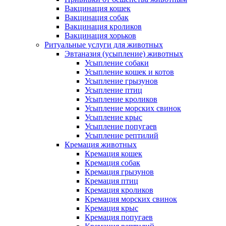
Вакцинация кошек
Вакцинация собак
Вакцинация кроликов
Вакцинация хорьков
Ритуальные услуги для животных
Эвтаназия (усыпление) животных
Усыпление собаки
Усыпление кошек и котов
Усыпление грызунов
Усыпление птиц
Усыпление кроликов
Усыпление морских свинок
Усыпление крыс
Усыпление попугаев
Усыпление рептилий
Кремация животных
Кремация кошек
Кремация собак
Кремация грызунов
Кремация птиц
Кремация кроликов
Кремация морских свинок
Кремация крыс
Кремация попугаев