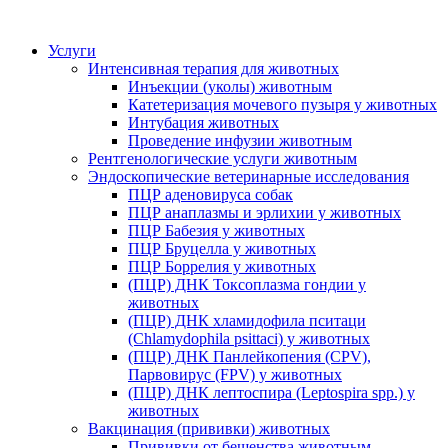
Услуги
Интенсивная терапия для животных
Инъекции (уколы) животным
Катетеризация мочевого пузыря у животных
Интубация животных
Проведение инфузии животным
Рентгенологические услуги животным
Эндоскопические ветеринарные исследования
ПЦР аденовируса собак
ПЦР анаплазмы и эрлихии у животных
ПЦР Бабезия у животных
ПЦР Бруцелла у животных
ПЦР Боррелия у животных
(ПЦР) ДНК Токсоплазма гондии у
животных
(ПЦР) ДНК хламидофила пситаци
(Chlamydophila psittaci) у животных
(ПЦР) ДНК Панлейкопения (CPV),
Парвовирус (FPV) у животных
(ПЦР) ДНК лептоспира (Leptospira spp.) у
животных
Вакцинация (прививки) животных
Прививки от бешенства животным