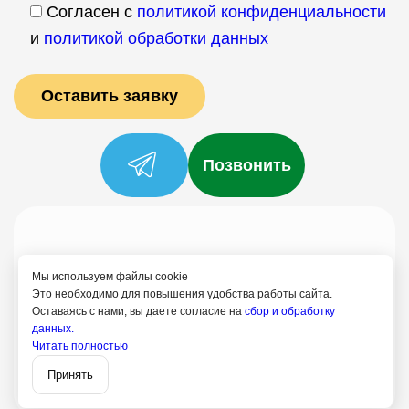
Согласен с
политикой конфиденциальности
и
политикой обработки данных
Позвонить
Услуги
Специалисты
Цены
Отзывы
О нас
Блог
Контакты
Мы используем файлы cookie
Политика конфиденциальности
Это необходимо для повышения удобства работы сайта.
Оставаясь с нами, вы даете согласие на
сбор и обработку
Согласие на обработку
данных.
+7 (958) 795-61-54
Читать полностью
Записаться
Красная Поляна
Принять