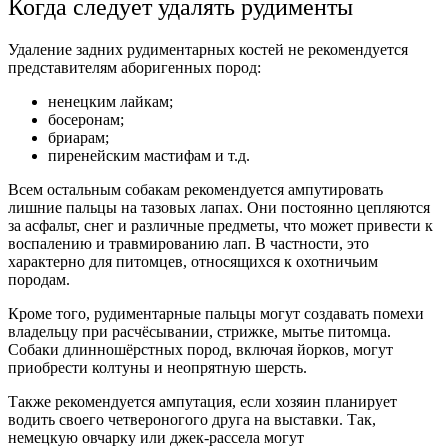
Когда следует удалять рудименты
Удаление задних рудиментарных костей не рекомендуется
представителям аборигенных пород:
ненецким лайкам;
босеронам;
бриарам;
пиренейским мастифам и т.д.
Всем остальным собакам рекомендуется ампутировать
лишние пальцы на тазовых лапах. Они постоянно цепляются
за асфальт, снег и различные предметы, что может привести к
воспалению и травмированию лап. В частности, это
характерно для питомцев, относящихся к охотничьим
породам.
Кроме того, рудиментарные пальцы могут создавать помехи
владельцу при расчёсывании, стрижке, мытье питомца.
Собаки длинношёрстных пород, включая йорков, могут
приобрести колтуны и неопрятную шерсть.
Также рекомендуется ампутация, если хозяин планирует
водить своего четвероногого друга на выставки. Так,
немецкую овчарку или джек-рассела могут