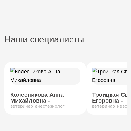
Наши специалисты
Колесникова Анна
Троицкая Св
Михайловна -
Егоровна -
ветеринар-анестезиолог
ветеринар-невро