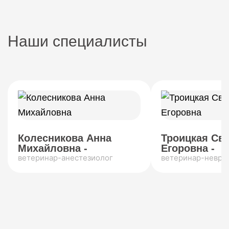
Наши специалисты
Колесникова Анна
Троицкая Св
Михайловна -
Егоровна -
ветеринар-анестезиолог
ветеринар-невро