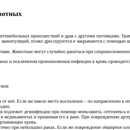
вотных
 автомобильных происшествий и драк с другими питомцами. Тра
х манипуляций, позже дрессируются и закрываются с помощью 
етами. Животные могут случайно раниться при соприкосновении
анах и исключения проникновения инфекции в кровь проводитс
твия:
от неё. Если же имело место воспаление – по направлению к н
идин.
яя подлежит дезинфекции при помощи монклавита, септонекса и
н в медикаментах и прижимая его к ране. При повреждениях арт
ёртывающие кровь.
чно при небольших ранах. Если же повреждение обширное или д