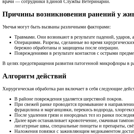
врачи — сотрудники Единой Службы Ветеринарии.
Причины возникновения ранений у жи
Увечья могут быть вызваны различными факторами:
Травмами. Они возникают в результате падений, ударов,
Операциями. Разрезы, сделанные во время хирургически
бережно обработаны и защищены после операции.
Повреждениями в результате контактов с острыми предм
В целях предотвращения развития патогенной микрофлоры в р
Алгоритм действий
Хирургическая обработка ран включает в себя следующие дейс
В районе повреждения удаляется шерстяной покров.
При свежей ранке проводится промывание в направлении 
фурацилина и марганцовки, перекись водорода, хлоргекс
После удаления грязи и инородных тел из ранки последн
Далее врач останавливает кровотечение, смачивая тампо
лигатурные швы, специальные пинцеты и препараты, св
Наложения повязки с заживляющим медикаментом достато