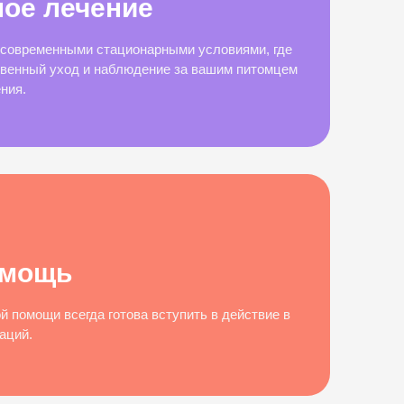
ое лечение
современными стационарными условиями, где
венный уход и наблюдение за вашим питомцем
ния.
омощь
 помощи всегда готова вступить в действие в
аций.