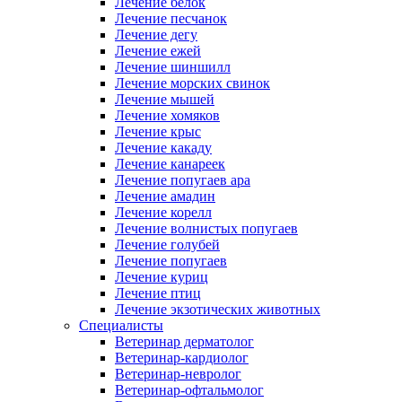
Лечение белок
Лечение песчанок
Лечение дегу
Лечение ежей
Лечение шиншилл
Лечение морских свинок
Лечение мышей
Лечение хомяков
Лечение крыс
Лечение какаду
Лечение канареек
Лечение попугаев ара
Лечение амадин
Лечение корелл
Лечение волнистых попугаев
Лечение голубей
Лечение попугаев
Лечение куриц
Лечение птиц
Лечение экзотических животных
Специалисты
Ветеринар дерматолог
Ветеринар-кардиолог
Ветеринар-невролог
Ветеринар-офтальмолог