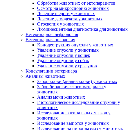
Обработка животных от эктопаразитов
Осмотр на микроспорию животных
Лечение шерсти у животных
Лечение демодекоза у животных
Отоскопия у животных
Люминесцентная диагностика для животных
Ветеринарная нефрология
Ветеринарная онкология
Криодеструкция опухоли у животных
Удаление опухоли у животных
Удаление опухоли у кошек
Удаление опухоли у собак
Удаление опухоли у грызунов
Консультации ветеринара
Анализы животных
Забор крови (анализ крови) у животных
Забор биологического материала у
животных
Анализ мочи животных
Гистологическое исследование опухоли у
животных
Исследование вагинальных мазков у
животных
Исследование выпотов у животных
Исследование на пироплазмоз у животных