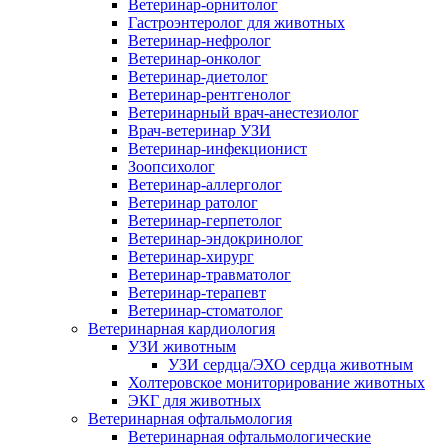
Ветеринар-орнитолог
Гастроэнтеролог для животных
Ветеринар-нефролог
Ветеринар-онколог
Ветеринар-диетолог
Ветеринар-рентгенолог
Ветеринарный врач-анестезиолог
Врач-ветеринар УЗИ
Ветеринар-инфекционист
Зоопсихолог
Ветеринар-аллерголог
Ветеринар ратолог
Ветеринар-герпетолог
Ветеринар-эндокринолог
Ветеринар-хирург
Ветеринар-травматолог
Ветеринар-терапевт
Ветеринар-стоматолог
Ветеринарная кардиология
УЗИ животным
УЗИ сердца/ЭХО сердца животным
Холтеровское мониторирование животных
ЭКГ для животных
Ветеринарная офтальмология
Ветеринарная офтальмологические