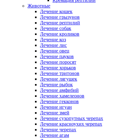
Кремация рептилий
Животные
Лечение кошек
Лечение грызунов
Лечение рептилий
Лечение собак
Лечение кроликов
Лечение коз
Лечение лис
Лечение овец
Лечение пауков
Лечение поросят
Лечение хорьков
Лечение тритонов
Лечение лягушек
Лечение рыбок
Лечение амфибий
Лечение хамелеонов
Лечение гекконов
Лечение игуан
Лечение змей
Лечение сухопутных черепах
Лечение красноухих черепах
Лечение черепах
Лечение агам