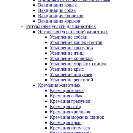
Вакцинация кошек
Вакцинация собак
Вакцинация кроликов
Вакцинация хорьков
Ритуальные услуги для животных
Эвтаназия (усыпление) животных
Усыпление собаки
Усыпление кошек и котов
Усыпление грызунов
Усыпление птиц
Усыпление кроликов
Усыпление морских свинок
Усыпление крыс
Усыпление попугаев
Усыпление рептилий
Кремация животных
Кремация кошек
Кремация собак
Кремация грызунов
Кремация птиц
Кремация кроликов
Кремация морских свинок
Кремация крыс
Кремация попугаев