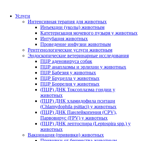
Услуги
Интенсивная терапия для животных
Инъекции (уколы) животным
Катетеризация мочевого пузыря у животных
Интубация животных
Проведение инфузии животным
Рентгенологические услуги животным
Эндоскопические ветеринарные исследования
ПЦР аденовируса собак
ПЦР анаплазмы и эрлихии у животных
ПЦР Бабезия у животных
ПЦР Бруцелла у животных
ПЦР Боррелия у животных
(ПЦР) ДНК Токсоплазма гондии у
животных
(ПЦР) ДНК хламидофила пситаци
(Chlamydophila psittaci) у животных
(ПЦР) ДНК Панлейкопения (CPV),
Парвовирус (FPV) у животных
(ПЦР) ДНК лептоспира (Leptospira spp.) у
животных
Вакцинация (прививки) животных
Прививки от бешенства животным