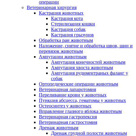
операции
Ветеринарная хирургия
Кастрация животных
Кастрация кота
Стерилизация кошки
Кастрация собак
Кастрация грызунов
Обработка ран животным
Наложение, снятие и обработка швов, шин и
перевязок животным
Ампутации животным
Ампутация конечностей животным
Ампутация хвоста животным
Ампутация рудиментраных фаланг у
собак
Ортопедические операции животным
Ветеринарная лапаротомия
Переливание крови у животных
Пункция абсцесса, гематомы у животных
Остеосинтез у животных
Вправление глазного яблока животным
Ветеринарная гастропексия
Ветеринарная гастростомия
Дренаж животным
Дренаж грудной полости животным