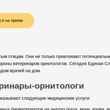
ся на прием
атым птицам. Они не только привлекают потенциальн
тороны ветеринаров-орнитологов. Сегодня Единая С
здом врачей на дом.
еринары-орнитологи
казывают следующие медицинские услуги:
ичных биоматериалов на анализ (кала, мочи, крови, м