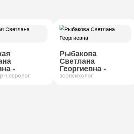
кая
Рыбакова
ана
Светлана
на -
Георгиевна -
р-невролог
зоопсихолог