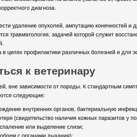
орректного диагноза.
ести удаление опухолей, ампутацию конечностей и 
тся травматология, задачей которой служит восста
й.
а в целях профилактики различных болезней и для э
ться к ветеринару
й, вне зависимости от породы. К стандартным симп
яются следующие:
реждение внутренних органов, бактериальную инфек
теря (свидетельство наличия кожных паразитов у по
оспаление или выделение слизи;
роблем с органами дыхания);