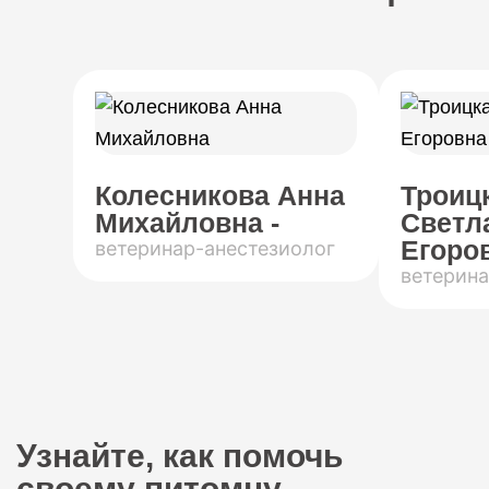
Колесникова Анна
Троиц
Михайловна -
Светл
Егоров
ветеринар-анестезиолог
ветерина
Узнайте, как помочь
своему питомцу