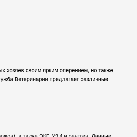
ых хозяев своим ярким оперением, но также
лужба Ветеринарии предлагает различные
азков), а также ЭКГ, УЗИ и рентген. Данные