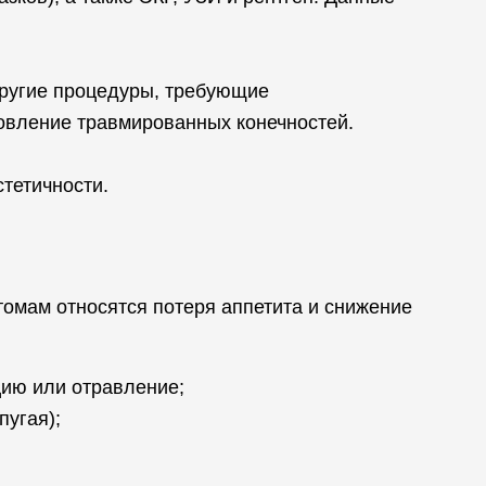
другие процедуры, требующие
новление травмированных конечностей.
стетичности.
томам относятся потеря аппетита и снижение
цию или отравление;
пугая);