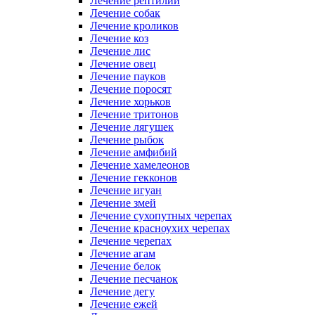
Лечение рептилий
Лечение собак
Лечение кроликов
Лечение коз
Лечение лис
Лечение овец
Лечение пауков
Лечение поросят
Лечение хорьков
Лечение тритонов
Лечение лягушек
Лечение рыбок
Лечение амфибий
Лечение хамелеонов
Лечение гекконов
Лечение игуан
Лечение змей
Лечение сухопутных черепах
Лечение красноухих черепах
Лечение черепах
Лечение агам
Лечение белок
Лечение песчанок
Лечение дегу
Лечение ежей