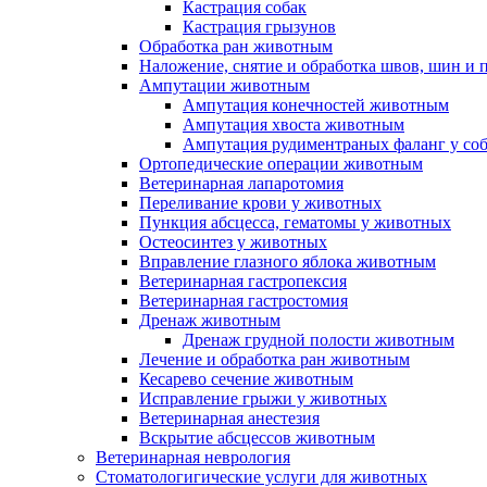
Кастрация собак
Кастрация грызунов
Обработка ран животным
Наложение, снятие и обработка швов, шин и
Ампутации животным
Ампутация конечностей животным
Ампутация хвоста животным
Ампутация рудиментраных фаланг у со
Ортопедические операции животным
Ветеринарная лапаротомия
Переливание крови у животных
Пункция абсцесса, гематомы у животных
Остеосинтез у животных
Вправление глазного яблока животным
Ветеринарная гастропексия
Ветеринарная гастростомия
Дренаж животным
Дренаж грудной полости животным
Лечение и обработка ран животным
Кесарево сечение животным
Исправление грыжи у животных
Ветеринарная анестезия
Вскрытие абсцессов животным
Ветеринарная неврология
Стоматологигические услуги для животных