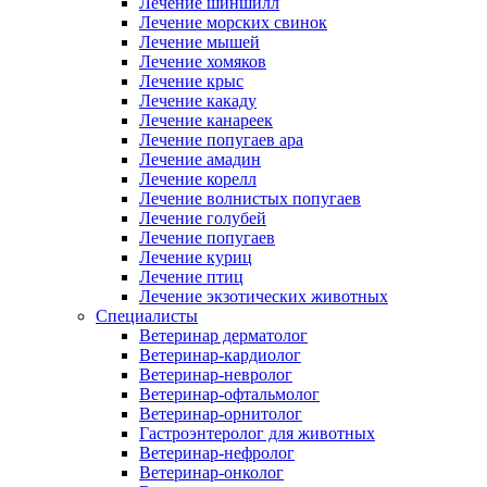
Лечение шиншилл
Лечение морских свинок
Лечение мышей
Лечение хомяков
Лечение крыс
Лечение какаду
Лечение канареек
Лечение попугаев ара
Лечение амадин
Лечение корелл
Лечение волнистых попугаев
Лечение голубей
Лечение попугаев
Лечение куриц
Лечение птиц
Лечение экзотических животных
Специалисты
Ветеринар дерматолог
Ветеринар-кардиолог
Ветеринар-невролог
Ветеринар-офтальмолог
Ветеринар-орнитолог
Гастроэнтеролог для животных
Ветеринар-нефролог
Ветеринар-онколог