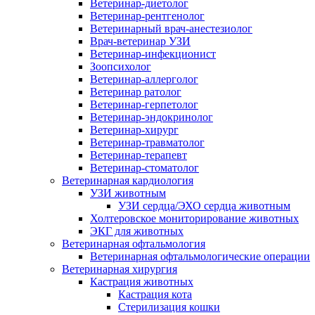
Ветеринар-диетолог
Ветеринар-рентгенолог
Ветеринарный врач-анестезиолог
Врач-ветеринар УЗИ
Ветеринар-инфекционист
Зоопсихолог
Ветеринар-аллерголог
Ветеринар ратолог
Ветеринар-герпетолог
Ветеринар-эндокринолог
Ветеринар-хирург
Ветеринар-травматолог
Ветеринар-терапевт
Ветеринар-стоматолог
Ветеринарная кардиология
УЗИ животным
УЗИ сердца/ЭХО сердца животным
Холтеровское мониторирование животных
ЭКГ для животных
Ветеринарная офтальмология
Ветеринарная офтальмологические операции
Ветеринарная хирургия
Кастрация животных
Кастрация кота
Стерилизация кошки