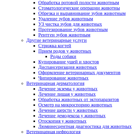
Обработка ротовой полости животным
Стоматологические операции животны
Обрезка и выравнивание зубов животным
Удаление зубов животным
УЗ чистка зубов для животных
Протезирование зубов животным
Рентген зубов животным
Другие ветеринарные услуги
Стрижка когтей
Прием родов у животных
Роды собаки
Купирование ушей и хвостов
Диспансеризация животных
Оформление ветеринарных документов
Чипирование животных
Ветеринарная дерматология
Лечение экземы у животных
Лечение лишая у животных
Обработка животных от эктопаразитов
Осмотр на микроспорию животных
Лечение шерсти у животных
Лечение демодекоза у животных
Отоскопия у животных
Люминесцентная диагностика для животных
Ветеринарная нефрология