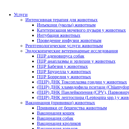
Услуги
Интенсивная терапия для животных
Инъекции (уколы) животным
Катетеризация мочевого пузыря у животных
Интубация животных
Проведение инфузии животным
Рентгенологические услуги животным
Эндоскопические ветеринарные исследования
ПЦР аденовируса собак
ПЦР анаплазмы и эрлихии у животных
ПЦР Бабезия у животных
ПЦР Бруцелла у животных
ПЦР Боррелия у животных
(ПЦР) ДНК Токсоплазма гондии у животных
(ПЦР) ДНК хламидофила пситаци (Chlamydophi
(ПЦР) ДНК Панлейкопения (CPV), Парвовиру
(ПЦР) ДНК лептоспира (Leptospira spp.) у жи
Вакцинация (прививки) животных
Прививки от бешенства животным
Вакцинация кошек
Вакцинация собак
Вакцинация кроликов
Вакцинация хорьков