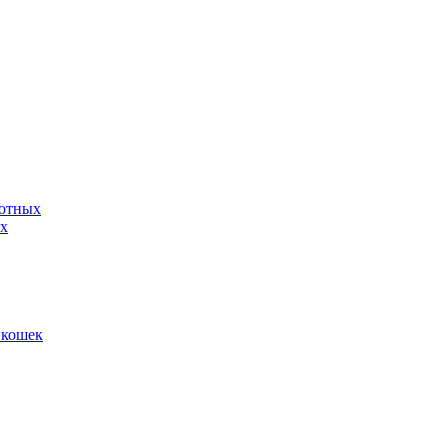
вотных
ых
 кошек