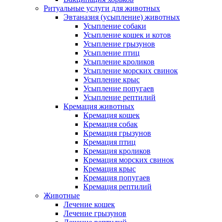
Ритуальные услуги для животных
Эвтаназия (усыпление) животных
Усыпление собаки
Усыпление кошек и котов
Усыпление грызунов
Усыпление птиц
Усыпление кроликов
Усыпление морских свинок
Усыпление крыс
Усыпление попугаев
Усыпление рептилий
Кремация животных
Кремация кошек
Кремация собак
Кремация грызунов
Кремация птиц
Кремация кроликов
Кремация морских свинок
Кремация крыс
Кремация попугаев
Кремация рептилий
Животные
Лечение кошек
Лечение грызунов