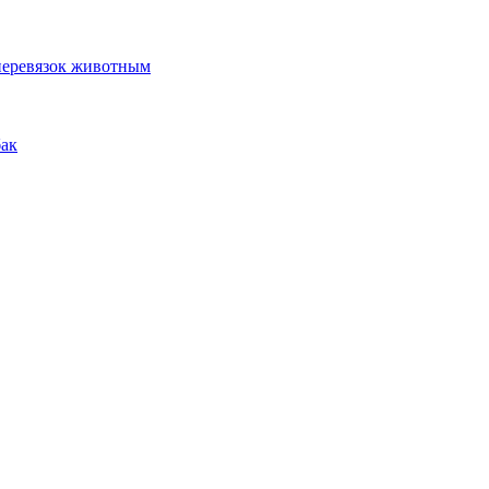
 перевязок животным
бак