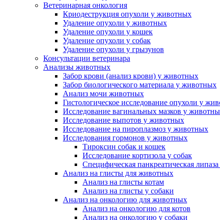
Ветеринарная онкология
Криодеструкция опухоли у животных
Удаление опухоли у животных
Удаление опухоли у кошек
Удаление опухоли у собак
Удаление опухоли у грызунов
Консультации ветеринара
Анализы животных
Забор крови (анализ крови) у животных
Забор биологического материала у животных
Анализ мочи животных
Гистологическое исследование опухоли у жи
Исследование вагинальных мазков у животн
Исследование выпотов у животных
Исследование на пироплазмоз у животных
Исследования гормонов у животных
Тироксин собак и кошек
Исследование кортизола у собак
Специфическая панкреатическая липаза
Анализ на глисты для животных
Анализ на глисты котам
Анализ на глисты у собаки
Анализ на онкологию для животных
Анализ на онкологию для котов
Анализ на онкологию у собаки