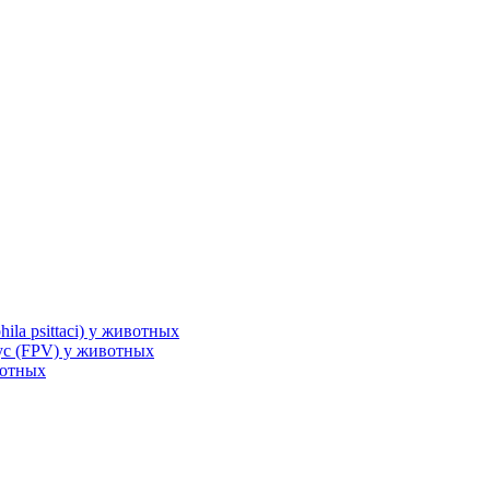
la psittaci) у животных
с (FPV) у животных
вотных