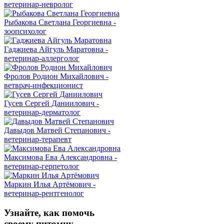
ветеринар-невролог
Рыбакова Светлана Георгиевна -
зоопсихолог
Гаджиева Айгуль Маратовна -
ветеринар-аллерголог
Фролов Родион Михайлович -
ветврач-инфекционист
Гусев Сергей Даниилович -
ветеринар-дерматолог
Давыдов Матвей Степанович -
ветеринар-терапевт
Максимова Ева Александровна -
ветеринар-герпетолог
Маркин Илья Артёмович -
ветеринар-рентгенолог
Узнайте, как помочь
своему питомцу