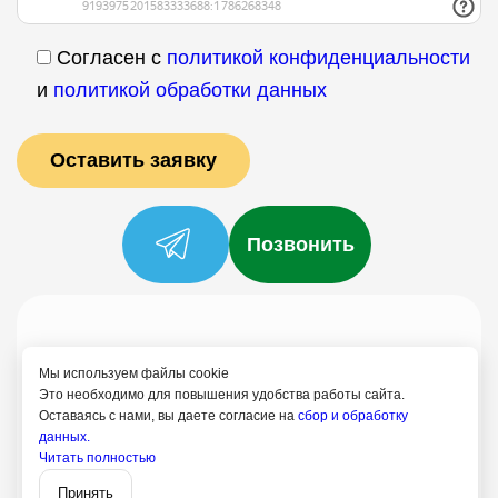
Согласен с
политикой конфиденциальности
и
политикой обработки данных
Позвонить
Услуги
Специалисты
Цены
Отзывы
О нас
Блог
Контакты
Мы используем файлы cookie
Это необходимо для повышения удобства работы сайта.
Политика конфиденциальности
Оставаясь с нами, вы даете согласие на
сбор и обработку
Согласие на обработку
данных.
Читать полностью
+7 (958) 795-61-54
Записаться
Принять