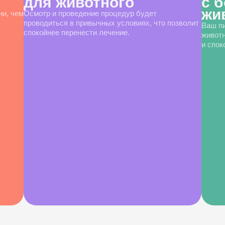
для животного
с 
жи
ни, чем
Осмотр и проведение процедур будет
проводиться в привычных условиях, что позволит
Ваш пи
спокойнее перенести лечение.
животн
и спок