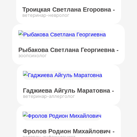
Троицкая Светлана Егоровна -
ветеринар-невролог
Рыбакова Светлана Георгиевна -
зоопсихолог
Гаджиева Айгуль Маратовна -
ветеринар-аллерголог
Фролов Родион Михайлович -
ветврач-инфекционист