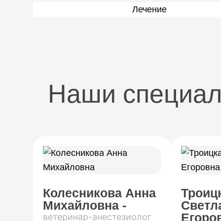
Лечение
Наши специа
Колесникова Анна
Троиц
Михайловна -
Светл
Егоров
ветеринар-анестезиолог