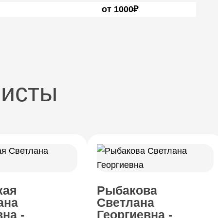
от 1000₽
листы
кая
Рыбакова
ана
Светлана
на -
Георгиевна -