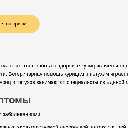
ся на прием
домашних птиц, забота о здоровье куриц является о
ти. Ветеринарная помощь курицам и петухам играет
куриц и петухов занимаются специалисты из Единой
мптомы
 заболеваниями:
езнью, характеризуемой лихорадкой, интоксикацией